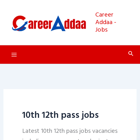
Skip
to
Career
Addaa -
content
Jobs
Sear
10th 12th pass jobs
Latest 10th 12th pass jobs vacancies